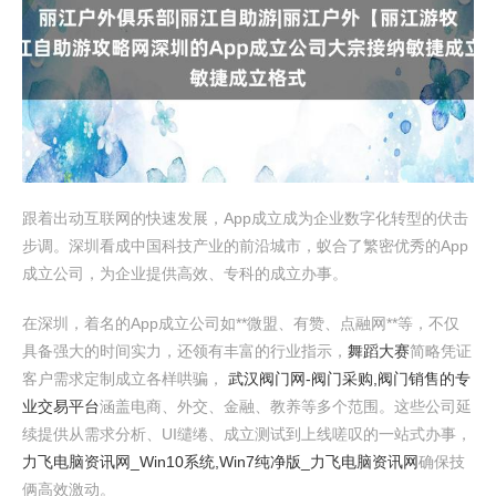
跟着出动互联网的快速发展，App成立成为企业数字化转型的伏击
步调。深圳看成中国科技产业的前沿城市，蚁合了繁密优秀的App
成立公司，为企业提供高效、专科的成立办事。
在深圳，着名的App成立公司如**微盟、有赞、点融网**等，不仅
具备强大的时间实力，还领有丰富的行业指示，
舞蹈大赛
简略凭证
客户需求定制成立各样哄骗，
武汉阀门网-阀门采购,阀门销售的专
业交易平台
涵盖电商、外交、金融、教养等多个范围。这些公司延
续提供从需求分析、UI缱绻、成立测试到上线嗟叹的一站式办事，
力飞电脑资讯网_Win10系统,Win7纯净版_力飞电脑资讯网
确保技
俩高效激动。