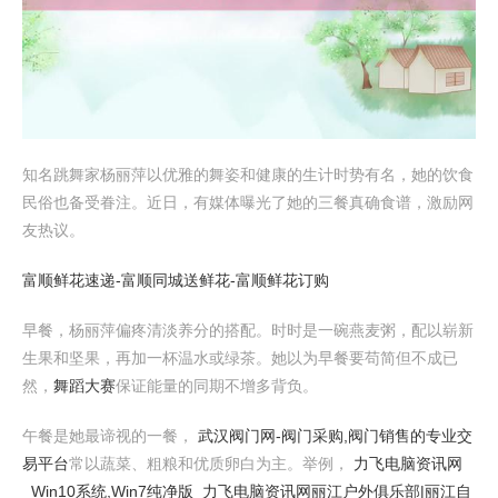
知名跳舞家杨丽萍以优雅的舞姿和健康的生计时势有名，她的饮食
民俗也备受眷注。近日，有媒体曝光了她的三餐真确食谱，激励网
友热议。
富顺鲜花速递-富顺同城送鲜花-富顺鲜花订购
早餐，杨丽萍偏疼清淡养分的搭配。时时是一碗燕麦粥，配以崭新
生果和坚果，再加一杯温水或绿茶。她以为早餐要苟简但不成已
然，
舞蹈大赛
保证能量的同期不增多背负。
午餐是她最谛视的一餐，
武汉阀门网-阀门采购,阀门销售的专业交
易平台
常以蔬菜、粗粮和优质卵白为主。举例，
力飞电脑资讯网
_Win10系统,Win7纯净版_力飞电脑资讯网
丽江户外俱乐部|丽江自