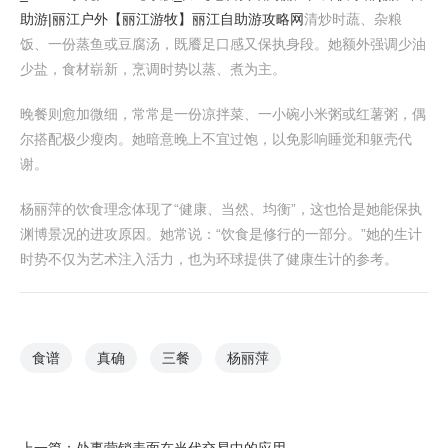
助游|丽江户外【丽江游牧】丽江自助游攻略网
清炒时蔬、杂粮
饭、一份蒸鱼或豆腐汤，既餍足口感又保执身段。她额外强调少油
少盐，食材崭新，烹调时势以蒸、煮为主。
晚餐则愈加微细，常常是一份凉拌菜、一小碗小米粥或红薯粥，偶
尔搭配极少瘦肉。她暗意晚上不宜过饱，以免影响睡觉和躯壳代
谢。
杨丽萍的饮食理念体现了“健康、当然、均衡”，这也恰是她能保执
渊博景况的进攻原因。她常说：“饮食是修行的一部分。”她的生计
时势不仅为艺术注入活力，也为环球提供了健康生计的参考。
食谱
真确
三餐
杨丽萍