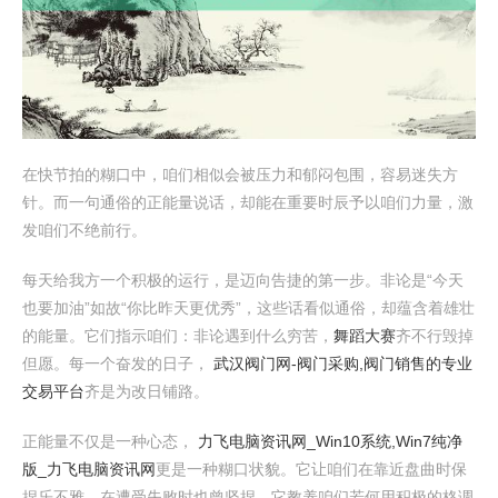
在快节拍的糊口中，咱们相似会被压力和郁闷包围，容易迷失方
针。而一句通俗的正能量说话，却能在重要时辰予以咱们力量，激
发咱们不绝前行。
每天给我方一个积极的运行，是迈向告捷的第一步。非论是“今天
也要加油”如故“你比昨天更优秀”，这些话看似通俗，却蕴含着雄壮
的能量。它们指示咱们：非论遇到什么穷苦，
舞蹈大赛
齐不行毁掉
但愿。每一个奋发的日子，
武汉阀门网-阀门采购,阀门销售的专业
交易平台
齐是为改日铺路。
正能量不仅是一种心态，
力飞电脑资讯网_Win10系统,Win7纯净
版_力飞电脑资讯网
更是一种糊口状貌。它让咱们在靠近盘曲时保
捏乐不雅，在遭受失败时也曾坚捏。它教养咱们若何用积极的格调