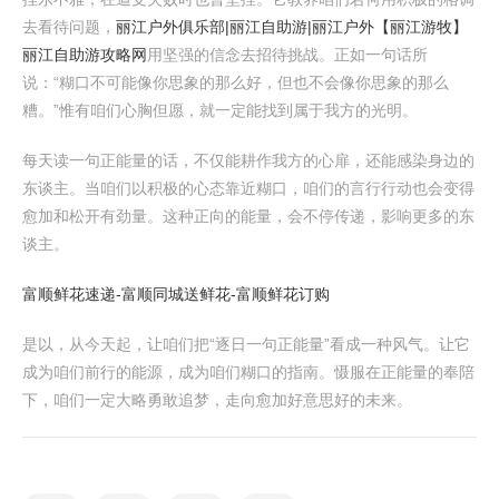
去看待问题，
丽江户外俱乐部|丽江自助游|丽江户外【丽江游牧】
丽江自助游攻略网
用坚强的信念去招待挑战。正如一句话所
说：“糊口不可能像你思象的那么好，但也不会像你思象的那么
糟。”惟有咱们心胸但愿，就一定能找到属于我方的光明。
每天读一句正能量的话，不仅能耕作我方的心扉，还能感染身边的
东谈主。当咱们以积极的心态靠近糊口，咱们的言行行动也会变得
愈加和松开有劲量。这种正向的能量，会不停传递，影响更多的东
谈主。
富顺鲜花速递-富顺同城送鲜花-富顺鲜花订购
是以，从今天起，让咱们把“逐日一句正能量”看成一种风气。让它
成为咱们前行的能源，成为咱们糊口的指南。慑服在正能量的奉陪
下，咱们一定大略勇敢追梦，走向愈加好意思好的未来。