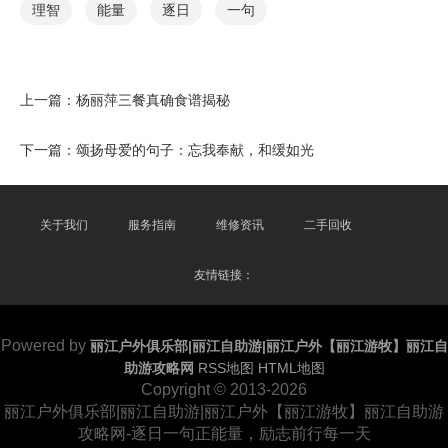
理智
能量
逐日
一句
上一篇：
杨丽萍三餐真确食谱揭秘
下一篇：
颂扬母爱的句子：忘我奉献，和缓如光
关于我们
服务指南
维修资讯
二手回收
友情链接：
Powered by
丽江户外俱乐部|丽江自助游|丽江户外【丽江游牧】丽江自
助游攻略网
RSS地图
HTML地图
Copyright © 2013-2026
丽江户外俱乐部|丽江自助游|丽江户外【丽江游牧】丽江自助游
攻略网-逐日一句正能量，励志前行每一天