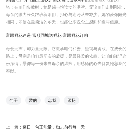
塔；在咱们失败时，她是赐与饱读动的港湾。无论咱们走到那处，
母亲的眼力长久跟班着咱们，担心与期盼从未减少。她的爱像阳光
相同，即使在最简洁的冬天，也能让东说念主感到和缓与但愿。
富顺鲜花速递-富顺同城送鲜花-富顺鲜花订购
母爱无声，却力量无限。它教学咱们和善、坚韧与勇敢。在成长的
路上，母亲是咱们最坚实的后援，是最轻柔的依靠。让咱们谨记这
份深情，景仰每一份来自母亲的温煦，用感德的心去答复她忘我的
奉献。
句子
爱的
忘我
颂扬
上一篇：
逐日一句正能量，励志前行每一天