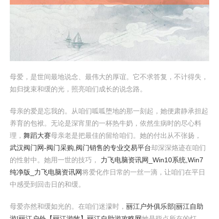
母爱，是世间最地说念、最伟大的厚谊。它不求答复，不计得失，
如归拢束和缓的光，照亮咱们成长的说念路。
母亲的爱是忘我的。从咱们呱呱堕地的那一刻起，她便肃静承担起
养育的包袱。无论是深宵里的一杯热牛奶，依然生病时的尽心料
理，
舞蹈大赛
母亲老是把最佳的留给咱们。她的付出从不张扬，
武汉阀门网-阀门采购,阀门销售的专业交易平台
却深深烙迹在咱们
的性射中。她用一世的技巧，
力飞电脑资讯网_Win10系统,Win7
纯净版_力飞电脑资讯网
将爱化作日常的一丝一滴，让咱们在平日
中感受到回击日的和缓。
母爱亦然和缓如光的。在咱们迷濛时，
丽江户外俱乐部|丽江自助
游|丽江户外【丽江游牧】丽江自助游攻略网
她是指点所在的灯